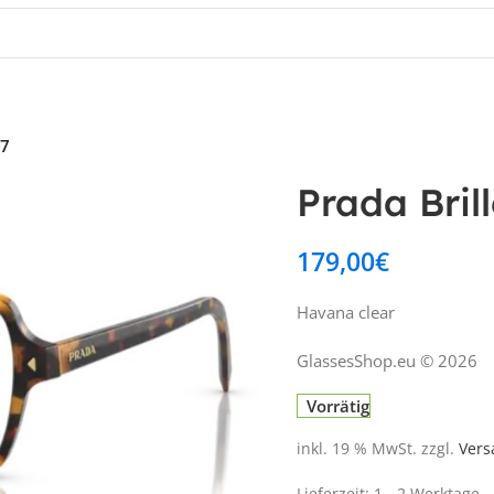
17
Prada Bri
179,00
€
Havana clear
GlassesShop.eu © 2026
Vorrätig
inkl. 19 % MwSt.
zzgl.
Vers