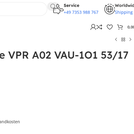
Service
Worldwi
+49 7353 988 767
Shipping
0,0
lle VPR A02 VAU-1O1 53/17
andkosten