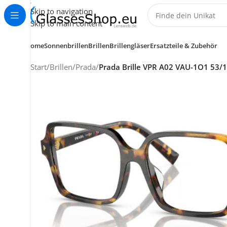
Skip to navigation
Skip to main content
Home
Sonnenbrillen
Brillen
Brillengläser
Ersatzteile & Zubehör
Start
/
Brillen
/
Prada
/
Prada Brille VPR A02 VAU-1O1 53/
KUNDENSERVICE
HELP CENTER
+49 (0) 7353 988 767
service@glassesshop.eu
Kontakt-Formular