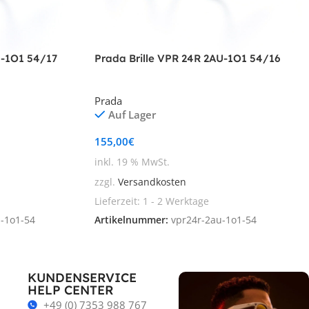
U-1O1 54/17
Prada Brille VPR 24R 2AU-1O1 54/16
Prada
Auf Lager
155,00
€
inkl. 19 % MwSt.
zzgl.
Versandkosten
Lieferzeit:
1 - 2 Werktage
-1o1-54
Artikelnummer:
vpr24r-2au-1o1-54
KUNDENSERVICE
HELP CENTER
+49 (0) 7353 988 767