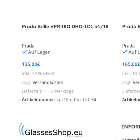
Prada Brille VPR 18O DHO-1O1 54/18
Prada B
Prada
Prada
Auf Lager
Auf 
135,00
€
165,00
inkl. 19 % MwSt.
inkl. 19
zzgl.
Versandkosten
zzgl.
Ver
Lieferzeit:
1 - 2 Werktage
Lieferze
Artikelnummer:
vpr18o-dho-1o1-54
Artikel
INFOR
Versand