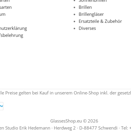
sarten
Brillen
sum
Brillengläser
Ersatzteile & Zubehör
hutzerklärung
Diverses
fsbelehrung
lle Preise gelten bei Kauf in unserem Online-Shop inkl. der geset
GlassesShop.eu © 2026
en Studio Erik Hedemann · Herdweg 2 · D-88477 Schwendi · Tel: