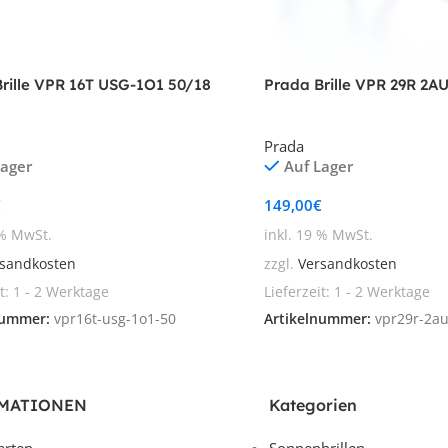
rille VPR 16T USG-1O1 50/18
Prada Brille VPR 29R 2A
Prada
Lager
Auf Lager
€
149,00
€
 % MwSt.
inkl. 19 % MwSt.
sandkosten
zzgl.
Versandkosten
it:
1 - 2 Werktage
Lieferzeit:
1 - 2 Werktage
nummer:
vpr16t-usg-1o1-50
Artikelnummer:
vpr29r-2au
MATIONEN
Kategorien
arten
Sonnenbrillen