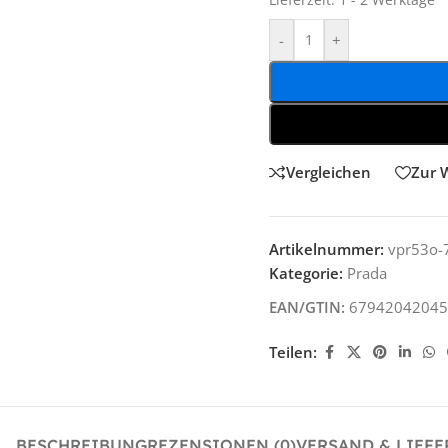
Lieferzeit:
1 - 2 Werktage
-
+
Vergleichen
Zur 
Artikelnummer:
vpr53o-
Kategorie:
Prada
EAN/GTIN:
67942042045
Teilen:
BESCHREIBUNG
REZENSIONEN (0)
VERSAND & LIEF