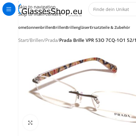
Skip to navigation
Skip to main content
Home
Sonnenbrillen
Brillen
Brillengläser
Ersatzteile & Zubehör
Start
/
Brillen
/
Prada
/
Prada Brille VPR 53O 7CQ-1O1 52/
KUNDENSERVICE
HELP CENTER
+49 (0) 7353 988 767
Klick zum Vergrößern
service@glassesshop.eu
Kontakt-Formular