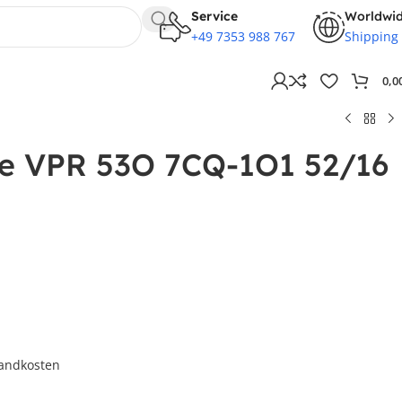
Service
Worldwi
+49 7353 988 767
Shipping
0,0
lle VPR 53O 7CQ-1O1 52/16
andkosten