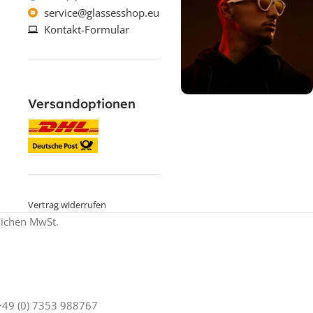
service@glassesshop.eu
Kontakt-Formular
Versandoptionen
% ON SALE %
Oakley mit
Sehstärke
SPECIAL OFFER
Jetzt shoppen
Vertrag widerrufen
zlichen MwSt.
 +49 (0) 7353 988767