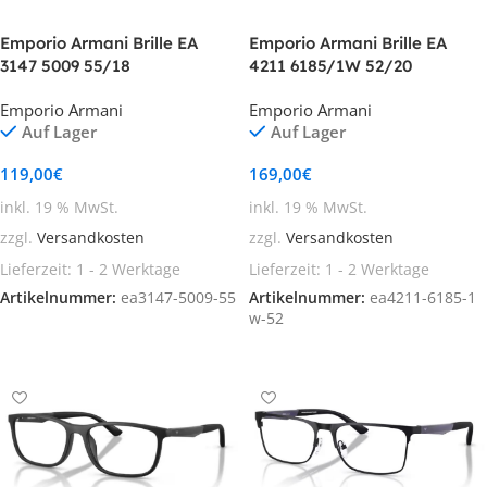
Emporio Armani Brille EA
Emporio Armani Brille EA
3147 5009 55/18
4211 6185/1W 52/20
Emporio Armani
Emporio Armani
Auf Lager
Auf Lager
119,00
€
169,00
€
inkl. 19 % MwSt.
inkl. 19 % MwSt.
zzgl.
Versandkosten
zzgl.
Versandkosten
Lieferzeit:
1 - 2 Werktage
Lieferzeit:
1 - 2 Werktage
Artikelnummer:
ea3147-5009-55
Artikelnummer:
ea4211-6185-1
w-52
In den Warenkorb
In den Warenkorb