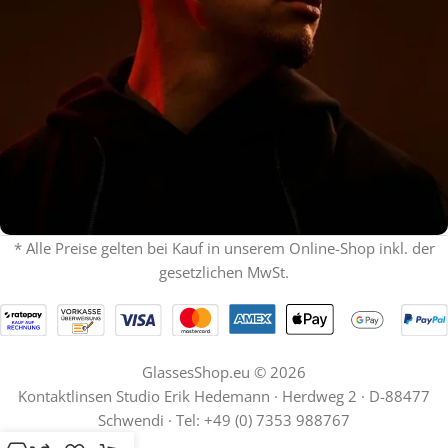
* Alle Preise gelten bei Kauf in unserem Online-Shop inkl. der
gesetzlichen MwSt.
% ON SALE %
Oakley mit Sehstärke
SPECIAL OFFER
Jetzt shoppen
GlassesShop.eu © 2026
Kontaktlinsen Studio Erik Hedemann · Herdweg 2 · D-88477
Schwendi · Tel: +49 (0) 7353 988767