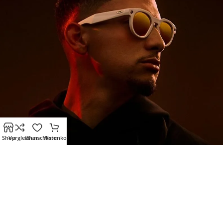
Shop
Vergleichen
Wunschliste
Warenkorb
* Alle Preise gelten bei Kauf in unserem Online-Shop inkl. der
gesetzlichen MwSt.
% ON SALE %
Oakley mit Sehstärke