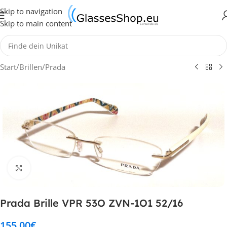
Skip to navigation
Skip to main content
Start
/
Brillen
/
Prada
Klick zum Vergrößern
Prada Brille VPR 53O ZVN-1O1 52/16
155,00
€