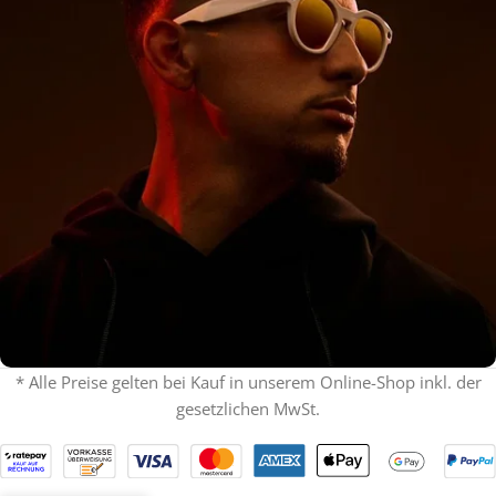
* Alle Preise gelten bei Kauf in unserem Online-Shop inkl. der
gesetzlichen MwSt.
% ON SALE %
Oakley mit Sehstärke
SPECIAL OFFER