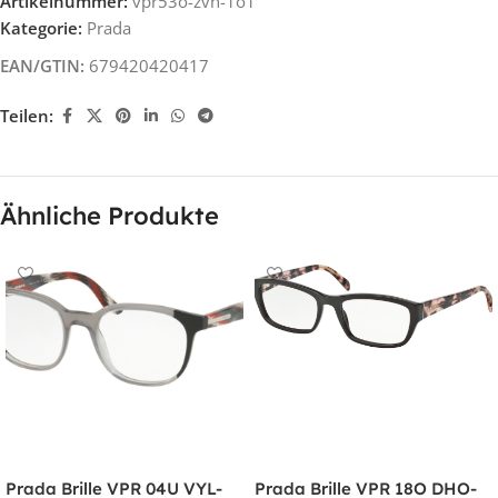
Artikelnummer:
vpr53o-zvn-1o1
Kategorie:
Prada
EAN/GTIN:
679420420417
Teilen:
Ähnliche Produkte
Prada Brille VPR 04U VYL-
Prada Brille VPR 18O DHO-