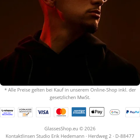
* Alle Preise gelten bei Kauf in unserem Online-Shop inkl. der
gesetzlichen MwSt.
% ON SALE %
Oakley mit Sehstärke
SPECIAL OFFER
Jetzt shoppen
GlassesShop.eu © 2026
Kontaktlinsen Studio Erik Hedemann · Herdweg 2 · D-88477