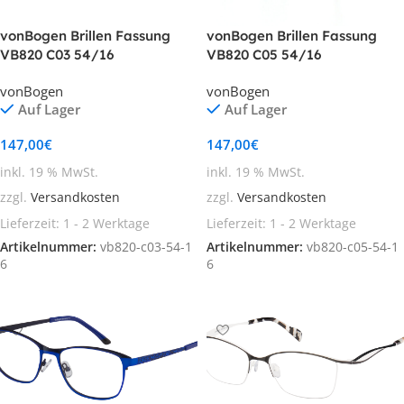
vonBogen Brillen Fassung
vonBogen Brillen Fassung
VB820 C03 54/16
VB820 C05 54/16
vonBogen
vonBogen
Auf Lager
Auf Lager
147,00
€
147,00
€
inkl. 19 % MwSt.
inkl. 19 % MwSt.
zzgl.
Versandkosten
zzgl.
Versandkosten
Lieferzeit:
1 - 2 Werktage
Lieferzeit:
1 - 2 Werktage
Artikelnummer:
vb820-c03-54-1
Artikelnummer:
vb820-c05-54-1
6
6
In den Warenkorb
In den Warenkorb