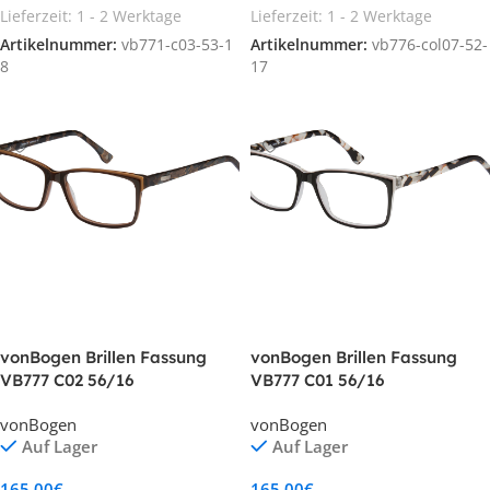
Lieferzeit:
1 - 2 Werktage
Lieferzeit:
1 - 2 Werktage
Artikelnummer:
vb771-c03-53-1
Artikelnummer:
vb776-col07-52-
8
17
In den Warenkorb
In den Warenkorb
vonBogen Brillen Fassung
vonBogen Brillen Fassung
VB777 C02 56/16
VB777 C01 56/16
vonBogen
vonBogen
Auf Lager
Auf Lager
165,00
€
165,00
€