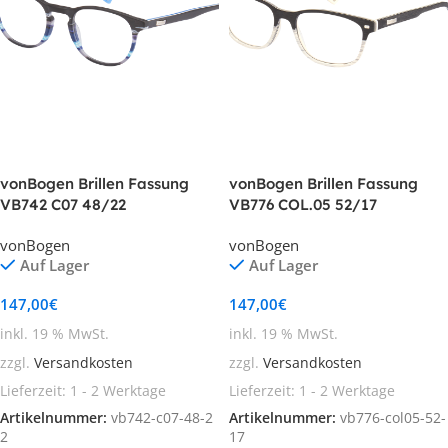
vonBogen Brillen Fassung
vonBogen Brillen Fassung
VB742 C07 48/22
VB776 COL.05 52/17
vonBogen
vonBogen
Auf Lager
Auf Lager
147,00
€
147,00
€
inkl. 19 % MwSt.
inkl. 19 % MwSt.
zzgl.
Versandkosten
zzgl.
Versandkosten
Lieferzeit:
1 - 2 Werktage
Lieferzeit:
1 - 2 Werktage
Artikelnummer:
vb742-c07-48-2
Artikelnummer:
vb776-col05-52-
2
17