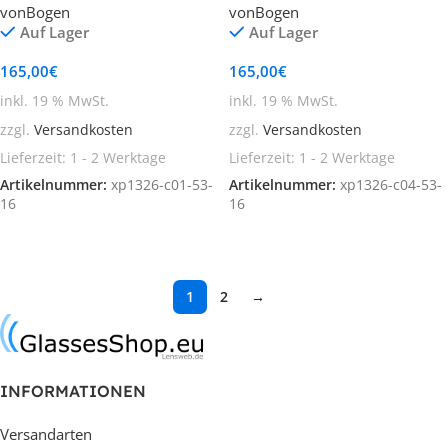
vonBogen
vonBogen
Auf Lager
Auf Lager
165,00
€
165,00
€
inkl. 19 % MwSt.
inkl. 19 % MwSt.
zzgl.
Versandkosten
zzgl.
Versandkosten
Lieferzeit:
1 - 2 Werktage
Lieferzeit:
1 - 2 Werktage
Artikelnummer:
xp1326-c01-53-
Artikelnummer:
xp1326-c04-53-
16
16
In den Warenkorb
In den Warenkorb
1
2
→
INFORMATIONEN
Versandarten