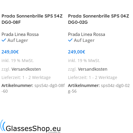
Prada Sonnenbrille SPS 54Z
Prada Sonnenbrille SPS 04Z
DG0-08F
DG0-02G
Prada Linea Rossa
Prada Linea Rossa
Auf Lager
Auf Lager
249,00
€
249,00
€
inkl. 19 % MwSt.
inkl. 19 % MwSt.
zzgl.
Versandkosten
zzgl.
Versandkosten
Lieferzeit:
1 - 2 Werktage
Lieferzeit:
1 - 2 Werktage
Artikelnummer:
sps54z-dg0-08f
Artikelnummer:
sps04z-dg0-02
-60
g-56
In den Warenkorb
In den Warenkorb