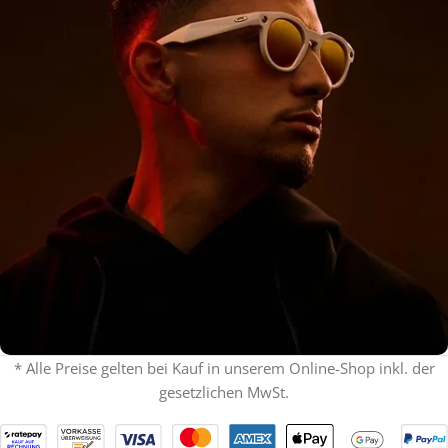
* Alle Preise gelten bei Kauf in unserem Online-Shop inkl. der
gesetzlichen MwSt.
% ON SALE %
Oakley mit Sehstärke
SPECIAL OFFER