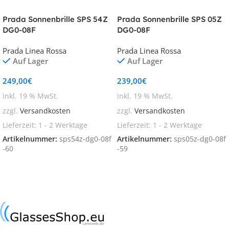
Prada Sonnenbrille SPS 54Z
Prada Sonnenbrille SPS 05Z
DG0-08F
DG0-08F
Prada Linea Rossa
Prada Linea Rossa
Auf Lager
Auf Lager
249,00
€
239,00
€
inkl. 19 % MwSt.
inkl. 19 % MwSt.
zzgl.
Versandkosten
zzgl.
Versandkosten
Lieferzeit:
1 - 2 Werktage
Lieferzeit:
1 - 2 Werktage
Artikelnummer:
sps54z-dg0-08f
Artikelnummer:
sps05z-dg0-08f
-60
-59
In den Warenkorb
In den Warenkorb