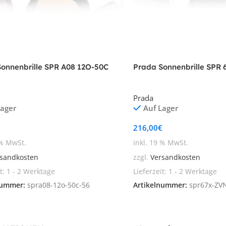
onnenbrille SPR A08 12O-50C
Prada Sonnenbrille SPR
Prada
Lager
Auf Lager
€
216,00
€
 % MwSt.
inkl. 19 % MwSt.
sandkosten
zzgl.
Versandkosten
it:
1 - 2 Werktage
Lieferzeit:
1 - 2 Werktage
nummer:
spra08-12o-50c-56
Artikelnummer:
spr67x-ZV