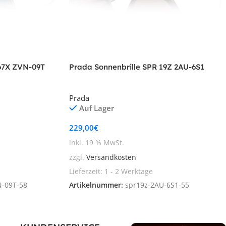
 67X ZVN-09T
Prada Sonnenbrille SPR 19Z 2AU-6S1
Prada
Auf Lager
229,00
€
inkl. 19 % MwSt.
zzgl.
Versandkosten
Lieferzeit:
1 - 2 Werktage
N-09T-58
Artikelnummer:
spr19z-2AU-6S1-55