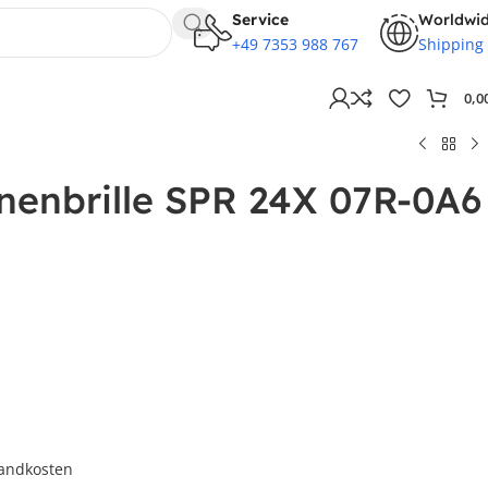
Service
Worldwi
+49 7353 988 767
Shipping
0,0
nenbrille SPR 24X 07R-0A6
andkosten