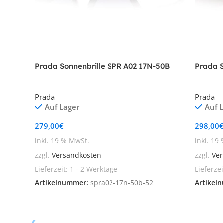
Prada Sonnenbrille SPR A02 17N-50B
Prada S
Prada
Prada
Auf Lager
Auf 
279,00
€
298,00
inkl. 19 % MwSt.
inkl. 19
zzgl.
Versandkosten
zzgl.
Ver
Lieferzeit:
1 - 2 Werktage
Lieferze
Artikelnummer:
spra02-17n-50b-52
Artikel