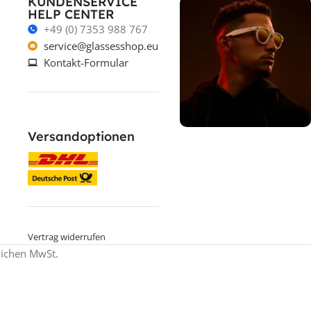
KUNDENSERVICE
HELP CENTER
+49 (0) 7353 988 767
service@glassesshop.eu
Kontakt-Formular
Versandoptionen
% ON SALE %
Oakley mit
Sehstärke
SPECIAL OFFER
Jetzt shoppen
Vertrag widerrufen
zlichen MwSt.