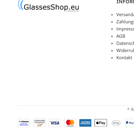
INFOR
Versand
Zahlung
Impres
AGB
Datensc
Widerru
Kontakt
* A