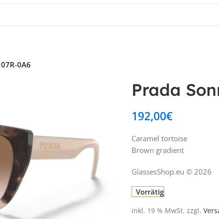
X 07R-0A6
Prada Son
192,00
€
Caramel tortoise
Brown gradient
GlassesShop.eu © 2026
Vorrätig
inkl. 19 % MwSt.
zzgl.
Vers