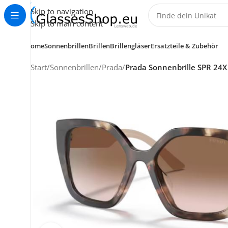
Skip to navigation
Skip to main content
Home
Sonnenbrillen
Brillen
Brillengläser
Ersatzteile & Zubehör
Start
/
Sonnenbrillen
/
Prada
/
Prada Sonnenbrille SPR 24
KUNDENSERVICE
HELP CENTER
+49 (0) 7353 988 767
service@glassesshop.eu
Kontakt-Formular