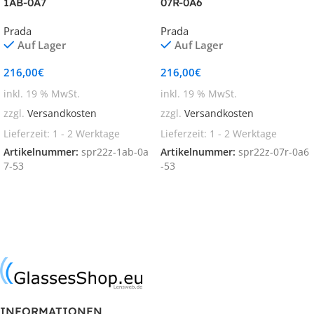
1AB-0A7
07R-0A6
Prada
Prada
Auf Lager
Auf Lager
216,00
€
216,00
€
inkl. 19 % MwSt.
inkl. 19 % MwSt.
zzgl.
Versandkosten
zzgl.
Versandkosten
Lieferzeit:
1 - 2 Werktage
Lieferzeit:
1 - 2 Werktage
Artikelnummer:
spr22z-1ab-0a
Artikelnummer:
spr22z-07r-0a6
7-53
-53
In den Warenkorb
In den Warenkorb
INFORMATIONEN