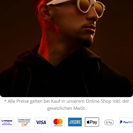
* Alle Preise gelten bei Kauf in unserem Online-Shop inkl. der
gesetzlichen MwSt.
% ON SALE %
Oakley mit Sehstärke
SPECIAL OFFER