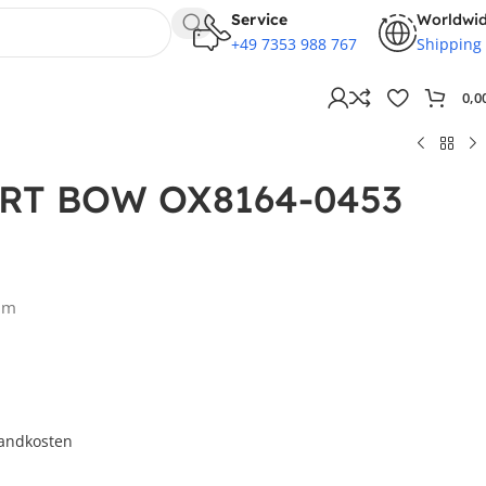
Service
Worldwi
+49 7353 988 767
Shipping
0,0
ORT BOW OX8164-0453
mm
andkosten