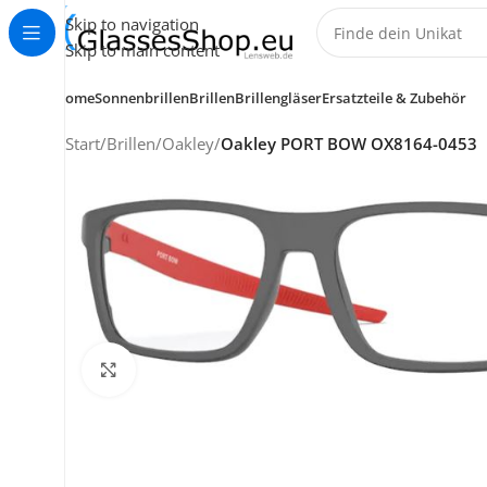
Skip to navigation
Skip to main content
Home
Sonnenbrillen
Brillen
Brillengläser
Ersatzteile & Zubehör
Start
/
Brillen
/
Oakley
/
Oakley PORT BOW OX8164-0453
Klick zum Vergrößern
KUNDENSERVICE
HELP CENTER
+49 (0) 7353 988 767
service@glassesshop.eu
Kontakt-Formular