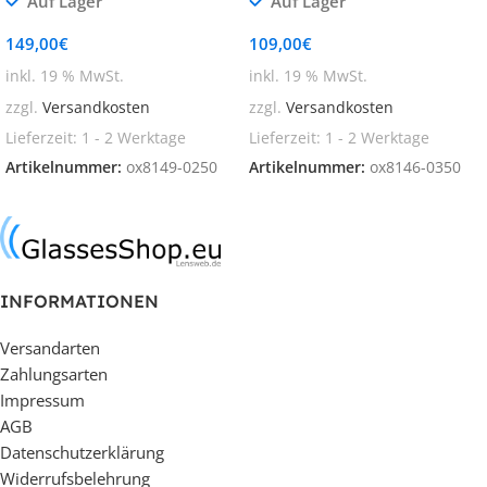
Auf Lager
Auf Lager
149,00
€
109,00
€
inkl. 19 % MwSt.
inkl. 19 % MwSt.
zzgl.
Versandkosten
zzgl.
Versandkosten
Lieferzeit:
1 - 2 Werktage
Lieferzeit:
1 - 2 Werktage
Artikelnummer:
ox8149-0250
Artikelnummer:
ox8146-0350
In den Warenkorb
In den Warenkorb
INFORMATIONEN
Versandarten
Zahlungsarten
Impressum
AGB
Datenschutzerklärung
Widerrufsbelehrung