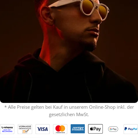
* Alle Preise gelten bei Kauf in unserem Online-Shop inkl. der
gesetzlichen MwSt.
% ON SALE %
Oakley mit Sehstärke
SPECIAL OFFER