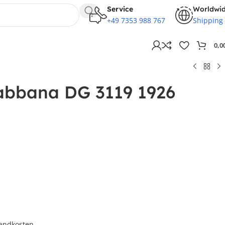
Service
Worldwi
+49 7353 988 767
Shipping
0,0
abbana DG 3119 1926
andkosten