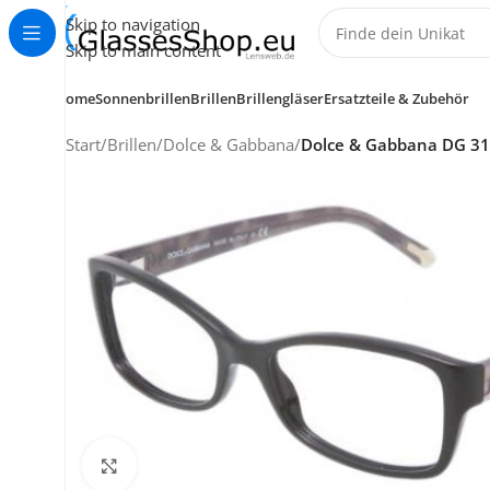
Skip to navigation
Skip to main content
Home
Sonnenbrillen
Brillen
Brillengläser
Ersatzteile & Zubehör
Start
/
Brillen
/
Dolce & Gabbana
/
Dolce & Gabbana DG 31
KUNDENSERVICE
HELP CENTER
+49 (0) 7353 988 767
service@glassesshop.eu
Klick zum Vergrößern
Kontakt-Formular