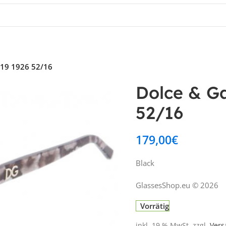
19 1926 52/16
Dolce & G
52/16
179,00
€
Black
GlassesShop.eu © 2026
Vorrätig
inkl. 19 % MwSt.
zzgl.
Vers