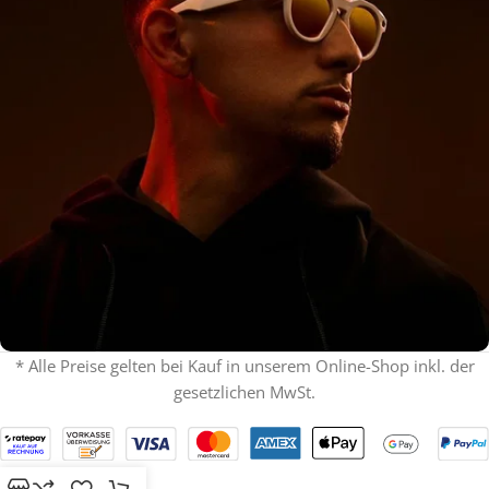
* Alle Preise gelten bei Kauf in unserem Online-Shop inkl. der
gesetzlichen MwSt.
% ON SALE %
Oakley mit Sehstärke
SPECIAL OFFER