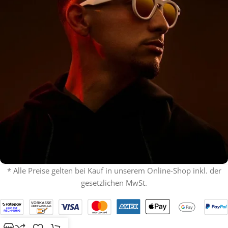
* Alle Preise gelten bei Kauf in unserem Online-Shop inkl. der
gesetzlichen MwSt.
% ON SALE %
Oakley mit Sehstärke
SPECIAL OFFER