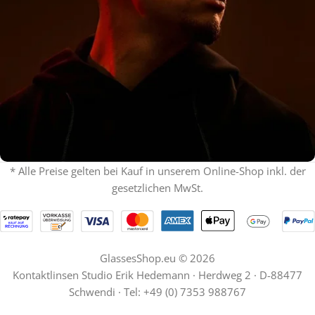
* Alle Preise gelten bei Kauf in unserem Online-Shop inkl. der
gesetzlichen MwSt.
% ON SALE %
Oakley mit Sehstärke
SPECIAL OFFER
Jetzt shoppen
GlassesShop.eu © 2026
Kontaktlinsen Studio Erik Hedemann · Herdweg 2 · D-88477
Schwendi · Tel: +49 (0) 7353 988767