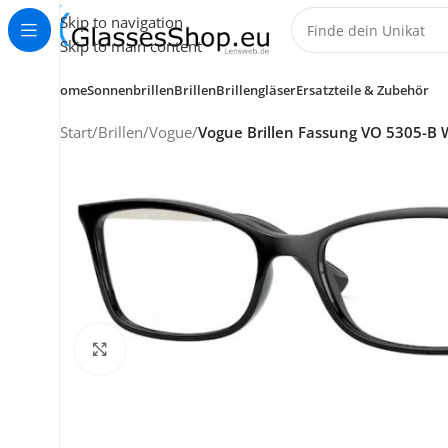
Skip to navigation
Skip to main content
Home
Sonnenbrillen
Brillen
Brillengläser
Ersatzteile & Zubehör
Start
/
Brillen
/
Vogue
/
Vogue Brillen Fassung VO 5305-B
KUNDENSERVICE
Klick zum Vergrößern
HELP CENTER
+49 (0) 7353 988 767
service@glassesshop.eu
Kontakt-Formular