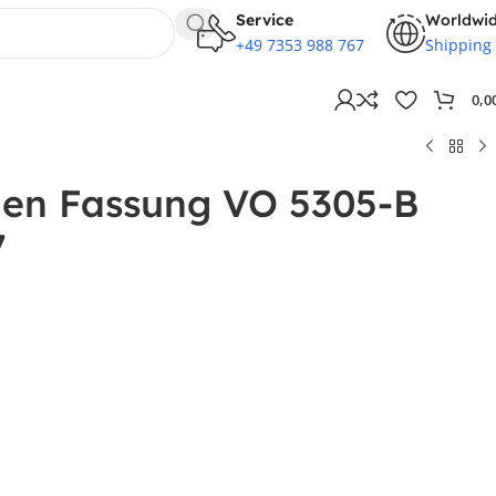
Service
Worldwi
+49 7353 988 767
Shipping
0,0
llen Fassung VO 5305-B
7