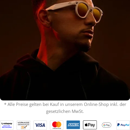
* Alle Preise gelten bei Kauf in unserem Online-Shop inkl. der
gesetzlichen MwSt.
% ON SALE %
Oakley mit Sehstärke
SPECIAL OFFER