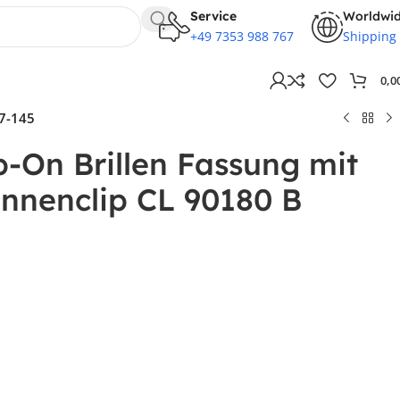
Service
Worldwi
+49 7353 988 767
Shipping
0,0
17-145
p-On Brillen Fassung mit
nnenclip CL 90180 B