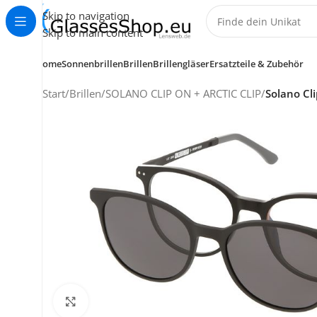
Skip to navigation
Skip to main content
Home
Sonnenbrillen
Brillen
Brillengläser
Ersatzteile & Zubehör
Start
/
Brillen
/
SOLANO CLIP ON + ARCTIC CLIP
/
Solano Cl
KUNDENSERVICE
HELP CENTER
+49 (0) 7353 988 767
service@glassesshop.eu
Klick zum Vergrößern
Kontakt-Formular