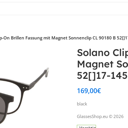
ip-On Brillen Fassung mit Magnet Sonnenclip CL 90180 B 52[]
Solano Cli
Magnet So
52[]17-145
169,00
€
black
GlassesShop.eu © 2026