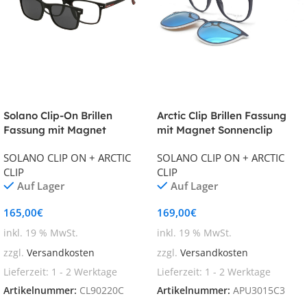
Solano Clip-On Brillen
Arctic Clip Brillen Fassung
Fassung mit Magnet
mit Magnet Sonnenclip
Sonnenclip CL90220C 53[]17-
APU3015 52[]17-145 C3
SOLANO CLIP ON + ARCTIC
SOLANO CLIP ON + ARCTIC
145
CLIP
CLIP
Auf Lager
Auf Lager
165,00
€
169,00
€
inkl. 19 % MwSt.
inkl. 19 % MwSt.
zzgl.
Versandkosten
zzgl.
Versandkosten
Lieferzeit:
1 - 2 Werktage
Lieferzeit:
1 - 2 Werktage
Artikelnummer:
CL90220C
Artikelnummer:
APU3015C3