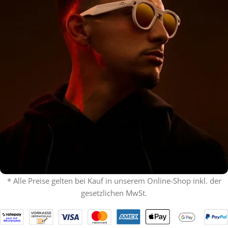
* Alle Preise gelten bei Kauf in unserem Online-Shop inkl. der
gesetzlichen MwSt.
% ON SALE %
Oakley mit Sehstärke
SPECIAL OFFER