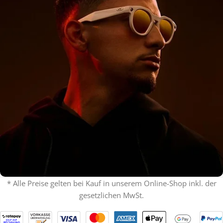
* Alle Preise gelten bei Kauf in unserem Online-Shop inkl. der
gesetzlichen MwSt.
% ON SALE %
Oakley mit Sehstärke
SPECIAL OFFER