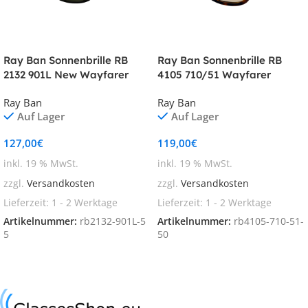
Ray Ban Sonnenbrille RB
Ray Ban Sonnenbrille RB
2132 901L New Wayfarer
4105 710/51 Wayfarer
Folding
Ray Ban
Ray Ban
Auf Lager
Auf Lager
127,00
€
119,00
€
inkl. 19 % MwSt.
inkl. 19 % MwSt.
zzgl.
Versandkosten
zzgl.
Versandkosten
Lieferzeit:
1 - 2 Werktage
Lieferzeit:
1 - 2 Werktage
Artikelnummer:
rb2132-901L-5
Artikelnummer:
rb4105-710-51-
5
50
In den Warenkorb
In den Warenkorb