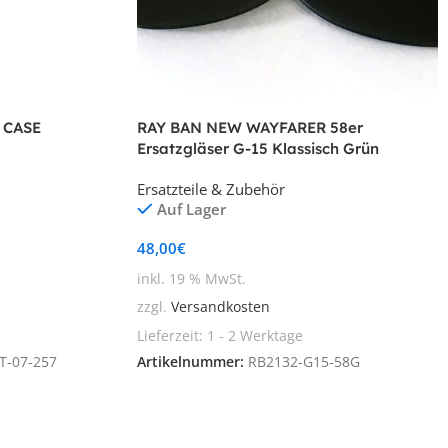
 CASE
RAY BAN NEW WAYFARER 58er
Ersatzgläser G-15 Klassisch Grün
Mineralglas
Ersatzteile & Zubehör
Auf Lager
48,00
€
inkl. 19 % MwSt.
zzgl.
Versandkosten
Lieferzeit:
1 - 2 Werktage
T-07-257
Artikelnummer:
RB2132-G15-58G