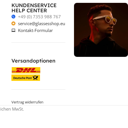
KUNDENSERVICE
HELP CENTER
+49 (0) 7353 988 767
service@glassesshop.eu
Kontakt-Formular
Versandoptionen
% ON SALE %
Oakley mit
Sehstärke
SPECIAL OFFER
Jetzt shoppen
Vertrag widerrufen
zlichen MwSt.