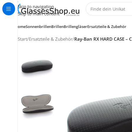
Skip to navigation
Skip to main content
Home
Sonnenbrillen
Brillen
Brillengläser
Ersatzteile & Zubehör
Start
/
Ersatzteile & Zubehör
/
Ray-Ban RX HARD CASE – C
KUNDENSERVICE
HELP CENTER
+49 (0) 7353 988 767
service@glassesshop.eu
Kontakt-Formular