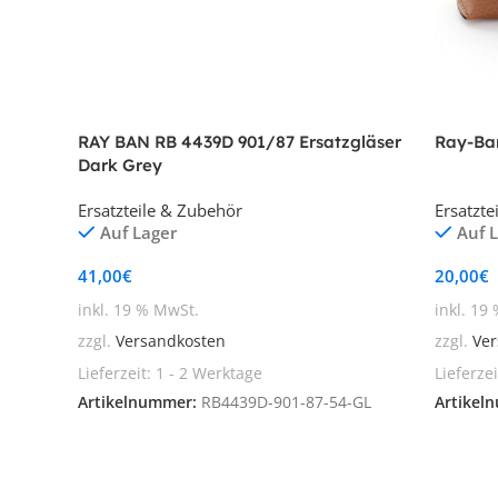
RAY BAN RB 4439D 901/87 Ersatzgläser
Ray-Ban
Dark Grey
Ersatzteile & Zubehör
Ersatzte
Auf Lager
Auf 
41,00
€
20,00
€
inkl. 19 % MwSt.
inkl. 19
zzgl.
Versandkosten
zzgl.
Ver
Lieferzeit:
1 - 2 Werktage
Lieferze
Artikelnummer:
RB4439D-901-87-54-GL
Artikel