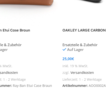
 Etui Case Braun
OAKLEY LARGE CARBON
ile & Zubehör
Ersatzteile & Zubehör
Lager
Auf Lager
25,00
€
 % MwSt.
inkl. 19 % MwSt.
sandkosten
zzgl.
Versandkosten
it:
1 - 2 Werktage
Lieferzeit:
1 - 2 Werktage
nummer:
Ray-Ban Etui Case Braun
Artikelnummer:
AOO0002A