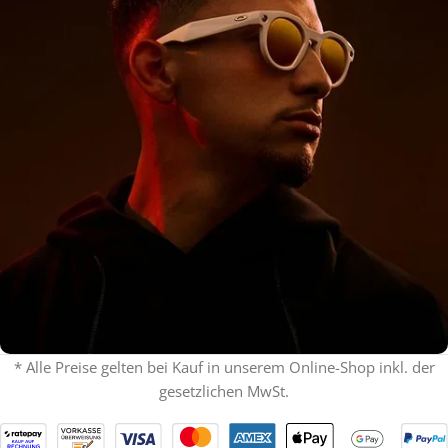
* Alle Preise gelten bei Kauf in unserem Online-Shop inkl. der
gesetzlichen MwSt.
% ON SALE %
Oakley mit Sehstärke
SPECIAL OFFER