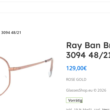
8 3094 48/21
Ray Ban B
3094 48/2
129,00
€
ROSE GOLD
GlassesShop.eu © 2026
Vorrätig
inkl. 19 % MwSt.
zzgl.
Vers