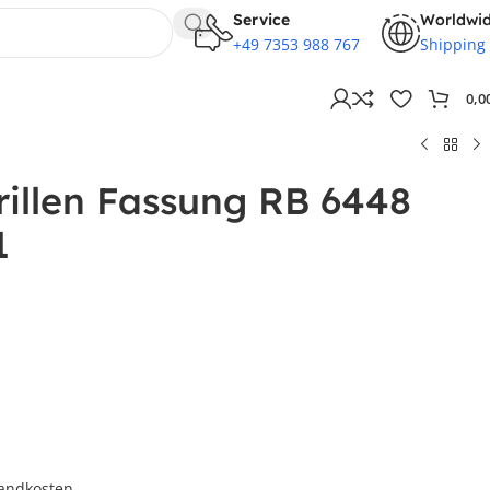
Service
Worldwi
+49 7353 988 767
Shipping
0,0
rillen Fassung RB 6448
1
andkosten