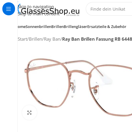
Skip to navigation
Skip to main content
Home
Sonnenbrillen
Brillen
Brillengläser
Ersatzteile & Zubehör
Start
/
Brillen
/
Ray Ban
/
Ray Ban Brillen Fassung RB 644
KUNDENSERVICE
HELP CENTER
Klick zum Vergrößern
+49 (0) 7353 988 767
service@glassesshop.eu
Kontakt-Formular