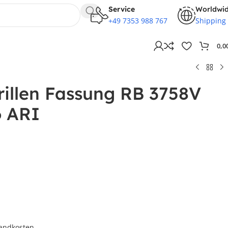
Service
Worldwi
+49 7353 988 767
Shipping
0,0
rillen Fassung RB 3758V
6 ARI
andkosten