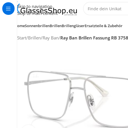
Skip to navigation
Skip to main content
Home
Sonnenbrillen
Brillen
Brillengläser
Ersatzteile & Zubehör
Start
/
Brillen
/
Ray Ban
/
Ray Ban Brillen Fassung RB 375
KUNDENSERVICE
HELP CENTER
+49 (0) 7353 988 767
service@glassesshop.eu
Kontakt-Formular