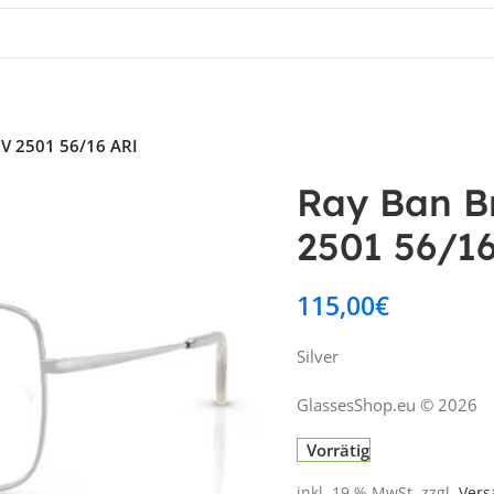
8V 2501 56/16 ARI
Ray Ban B
2501 56/1
115,00
€
Silver
GlassesShop.eu © 2026
Vorrätig
inkl. 19 % MwSt.
zzgl.
Vers