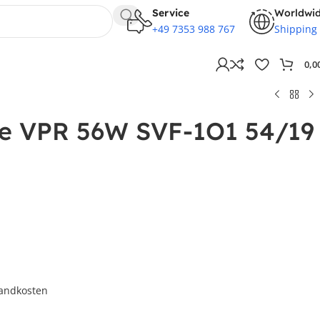
Service
Worldwi
+49 7353 988 767
Shipping
0,0
lle VPR 56W SVF-1O1 54/19
andkosten