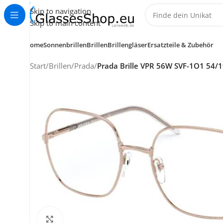
Skip to navigation
Skip to main content
Home
Sonnenbrillen
Brillen
Brillengläser
Ersatzteile & Zubehör
Start
/
Brillen
/
Prada
/
Prada Brille VPR 56W SVF-1O1 54/
KUNDENSERVICE
HELP CENTER
+49 (0) 7353 988 767
service@glassesshop.eu
Kontakt-Formular
Klick zum Vergrößern