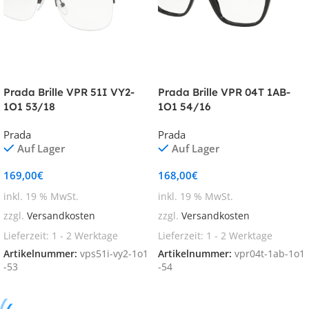
Prada Brille VPR 51I VY2-
Prada Brille VPR 04T 1AB-
1O1 53/18
1O1 54/16
Prada
Prada
Auf Lager
Auf Lager
169,00
€
168,00
€
inkl. 19 % MwSt.
inkl. 19 % MwSt.
zzgl.
Versandkosten
zzgl.
Versandkosten
Lieferzeit:
1 - 2 Werktage
Lieferzeit:
1 - 2 Werktage
Artikelnummer:
vps51i-vy2-1o1
Artikelnummer:
vpr04t-1ab-1o1
-53
-54
In den Warenkorb
In den Warenkorb