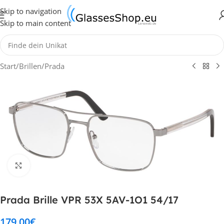
Skip to navigation
Skip to main content
Start
/
Brillen
/
Prada
Klick zum Vergrößern
Prada Brille VPR 53X 5AV-1O1 54/17
179,00
€