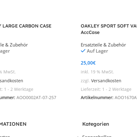
 LARGE CARBON CASE
OAKLEY SPORT SOFT VA
AccCase
ile & Zubehör
Ersatzteile & Zubehör
Lager
Auf Lager
25,00
€
 % MwSt.
inkl. 19 % MwSt.
sandkosten
zzgl.
Versandkosten
it:
1 - 2 Werktage
Lieferzeit:
1 - 2 Werktage
nummer:
AOO0002AT-07-257
Artikelnummer:
AOO1670A
MATIONEN
Kategorien
arten
Sonnenbrillen