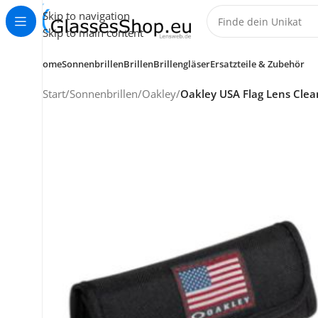
Skip to navigation
Skip to main content
Home
Sonnenbrillen
Brillen
Brillengläser
Ersatzteile & Zubehör
Start
/
Sonnenbrillen
/
Oakley
/
Oakley USA Flag Lens Clea
KUNDENSERVICE
HELP CENTER
+49 (0) 7353 988 767
service@glassesshop.eu
Kontakt-Formular