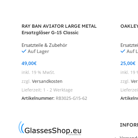
RAY BAN AVIATOR LARGE METAL
OAKLEY
Ersatzgläser G-15 Classic
Ersatzteile & Zubehör
Ersatzte
Auf Lager
Auf 
49,00
€
25,00
€
inkl. 19 % MwSt.
inkl. 19
zzgl.
Versandkosten
zzgl.
Ver
Lieferzeit:
1 - 2 Werktage
Lieferze
Artikelnummer:
RB3025-G15-62
Artikel
INFOR
Versand