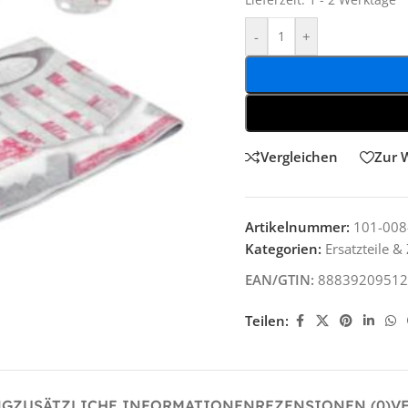
Lieferzeit:
1 - 2 Werktage
-
+
Vergleichen
Zur 
Artikelnummer:
101-008
Kategorien:
Ersatzteile 
EAN/GTIN:
88839209512
Teilen:
NG
ZUSÄTZLICHE INFORMATIONEN
REZENSIONEN (0)
V