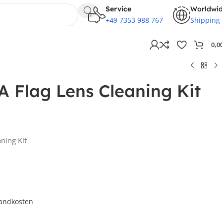
Service
Worldwi
+49 7353 988 767
Shipping
0,0
 Flag Lens Cleaning Kit
ning Kit
andkosten