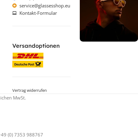
service@glassesshop.eu
Kontakt-Formular
Versandoptionen
% ON SALE %
Oakley mit
Sehstärke
SPECIAL OFFER
Jetzt shoppen
Vertrag widerrufen
zlichen MwSt.
 +49 (0) 7353 988767