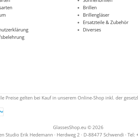
sarten
Brillen
sum
Brillengläser
Ersatzteile & Zubehör
hutzerklärung
Diverses
fsbelehrung
lle Preise gelten bei Kauf in unserem Online-Shop inkl. der geset
GlassesShop.eu © 2026
en Studio Erik Hedemann · Herdweg 2 · D-88477 Schwendi · Tel: