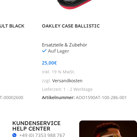
ULT BLACK
OAKLEY CASE BALLISTIC
Ersatzteile & Zubehör
Auf Lager
25,00
€
inkl. 19 % MwSt.
zzgl.
Versandkosten
Lieferzeit:
1 - 2 Werktage
T-00002600
Artikelnummer:
AOO1590AT-100-286-001
KUNDENSERVICE
HELP CENTER
+49 (0) 7353 988 767