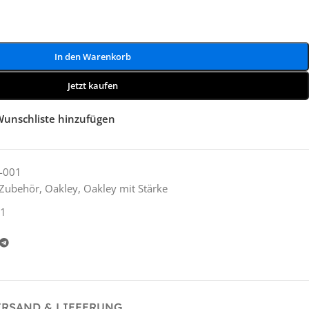
In den Warenkorb
Jetzt kaufen
Wunschliste hinzufügen
-001
& Zubehör
,
Oakley
,
Oakley mit Stärke
1
ERSAND & LIEFERUNG