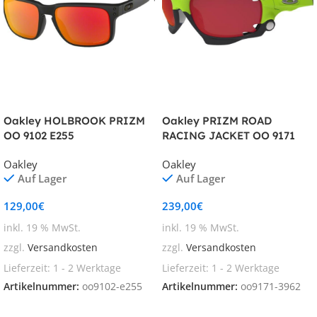
Oakley HOLBROOK PRIZM
Oakley PRIZM ROAD
OO 9102 E255
RACING JACKET OO 9171
3962
Oakley
Oakley
Auf Lager
Auf Lager
129,00
€
239,00
€
inkl. 19 % MwSt.
inkl. 19 % MwSt.
zzgl.
Versandkosten
zzgl.
Versandkosten
Lieferzeit:
1 - 2 Werktage
Lieferzeit:
1 - 2 Werktage
Artikelnummer:
oo9102-e255
Artikelnummer:
oo9171-3962
In den Warenkorb
In den Warenkorb