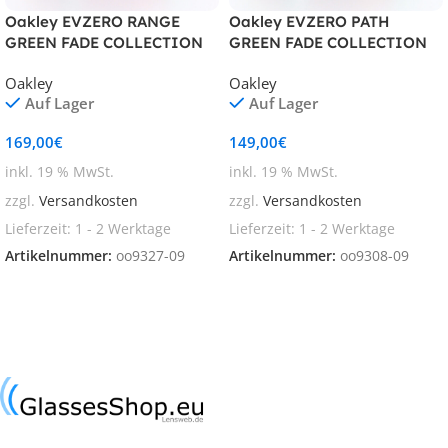
Oakley EVZERO RANGE
Oakley EVZERO PATH
GREEN FADE COLLECTION
GREEN FADE COLLECTION
OO 9327 09
OO 9308 09
Oakley
Oakley
Auf Lager
Auf Lager
169,00
€
149,00
€
inkl. 19 % MwSt.
inkl. 19 % MwSt.
zzgl.
Versandkosten
zzgl.
Versandkosten
Lieferzeit:
1 - 2 Werktage
Lieferzeit:
1 - 2 Werktage
Artikelnummer:
oo9327-09
Artikelnummer:
oo9308-09
In den Warenkorb
In den Warenkorb