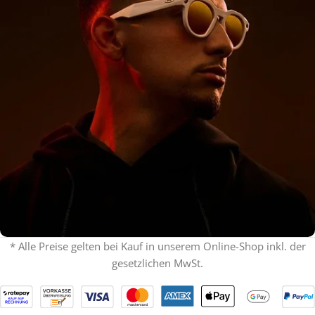
* Alle Preise gelten bei Kauf in unserem Online-Shop inkl. der
gesetzlichen MwSt.
% ON SALE %
Oakley mit Sehstärke
SPECIAL OFFER