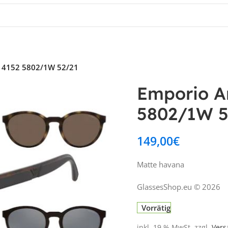
A 4152 5802/1W 52/21
Emporio Ar
5802/1W 5
149,00
€
Matte havana
GlassesShop.eu © 2026
Vorrätig
inkl. 19 % MwSt.
zzgl.
Vers