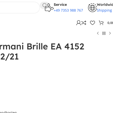
Service
Worldwi
+49 7353 988 767
Shipping
0,0
mani Brille EA 4152
2/21
andkosten