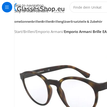
Skip to navigation
Skip to main content
Home
Sonnenbrillen
Brillen
Brillengläser
Ersatzteile & Zubehör
Start
/
Brillen
/
Emporio Armani
/
Emporio Armani Brille E
KUNDENSERVICE
HELP CENTER
+49 (0) 7353 988 767
service@glassesshop.eu
Kontakt-Formular