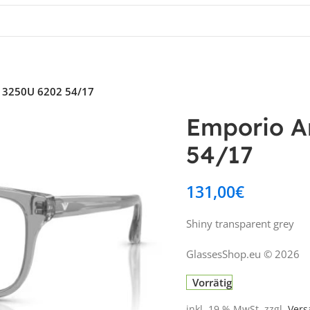
A 3250U 6202 54/17
Emporio Ar
54/17
131,00
€
Shiny transparent grey
GlassesShop.eu © 2026
Vorrätig
inkl. 19 % MwSt.
zzgl.
Vers