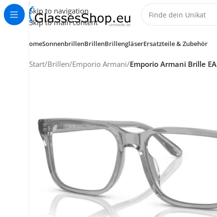
Skip to navigation
Skip to main content
Home
Sonnenbrillen
Brillen
Brillengläser
Ersatzteile & Zubehör
Start
/
Brillen
/
Emporio Armani
/
Emporio Armani Brille E
KUNDENSERVICE
HELP CENTER
+49 (0) 7353 988 767
service@glassesshop.eu
Kontakt-Formular