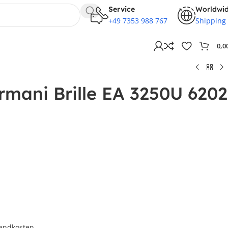
Service
Worldwi
+49 7353 988 767
Shipping
0,0
mani Brille EA 3250U 6202
andkosten