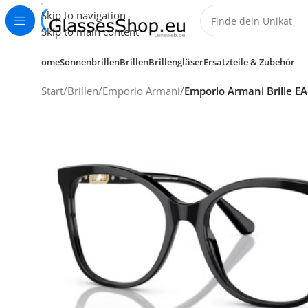
Skip to navigation
Skip to main content
Home
Sonnenbrillen
Brillen
Brillengläser
Ersatzteile & Zubehör
Start
/
Brillen
/
Emporio Armani
/
Emporio Armani Brille E
KUNDENSERVICE
HELP CENTER
+49 (0) 7353 988 767
service@glassesshop.eu
Kontakt-Formular