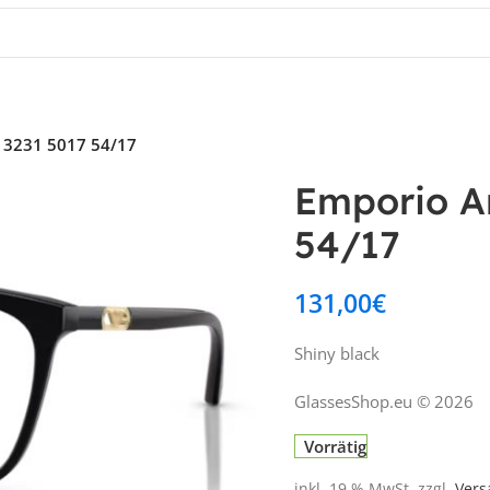
A 3231 5017 54/17
Emporio Ar
54/17
131,00
€
Shiny black
GlassesShop.eu © 2026
Vorrätig
inkl. 19 % MwSt.
zzgl.
Vers