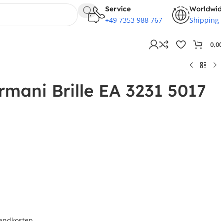
Service
Worldwi
+49 7353 988 767
Shipping
0,0
mani Brille EA 3231 5017
andkosten