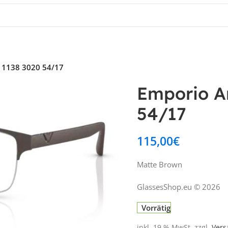
A 1138 3020 54/17
Emporio Ar
54/17
115,00
€
Matte Brown
GlassesShop.eu © 2026
Vorrätig
inkl. 19 % MwSt.
zzgl.
Vers