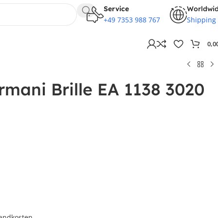
Service
Worldwi
+49 7353 988 767
Shipping
0,0
mani Brille EA 1138 3020
andkosten