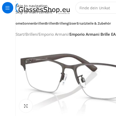
Skip to navigation
Skip to main content
Home
Sonnenbrillen
Brillen
Brillengläser
Ersatzteile & Zubehör
Start
/
Brillen
/
Emporio Armani
/
Emporio Armani Brille E
KUNDENSERVICE
HELP CENTER
+49 (0) 7353 988 767
Klick zum Vergrößern
service@glassesshop.eu
Kontakt-Formular