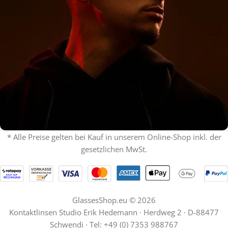
* Alle Preise gelten bei Kauf in unserem Online-Shop inkl. der
gesetzlichen MwSt.
% ON SALE %
Oakley mit Sehstärke
SPECIAL OFFER
Jetzt shoppen
GlassesShop.eu © 2026
Kontaktlinsen Studio Erik Hedemann · Herdweg 2 · D-88477
Schwendi · Tel: +49 (0) 7353 988767