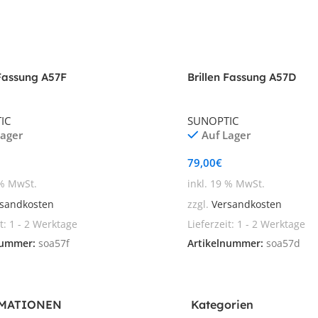
 Fassung A57F
Brillen Fassung A57D
IC
SUNOPTIC
Lager
Auf Lager
79,00
€
 % MwSt.
inkl. 19 % MwSt.
sandkosten
zzgl.
Versandkosten
it:
1 - 2 Werktage
Lieferzeit:
1 - 2 Werktage
nummer:
soa57f
Artikelnummer:
soa57d
MATIONEN
Kategorien