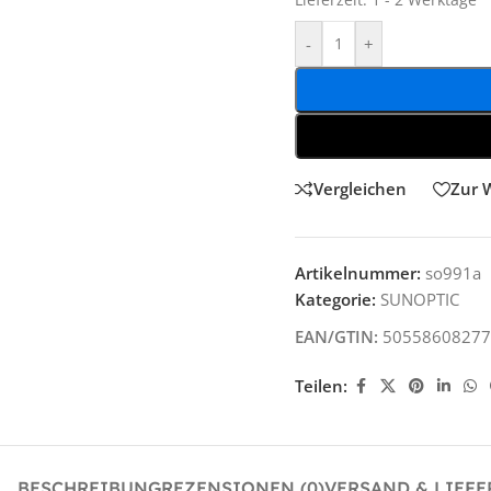
Lieferzeit:
1 - 2 Werktage
-
+
Vergleichen
Zur 
Artikelnummer:
so991a
Kategorie:
SUNOPTIC
EAN/GTIN:
50558608277
Teilen:
BESCHREIBUNG
REZENSIONEN (0)
VERSAND & LIEF