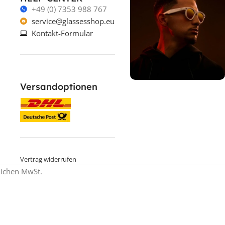
+49 (0) 7353 988 767
service@glassesshop.eu
Kontakt-Formular
Versandoptionen
% ON SALE %
Oakley mit
Sehstärke
SPECIAL OFFER
Jetzt shoppen
Vertrag widerrufen
zlichen MwSt.