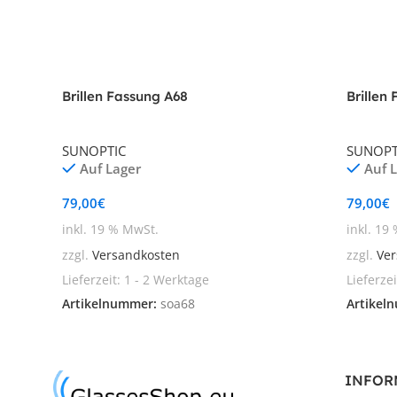
Brillen Fassung A68
Brillen
SUNOPTIC
SUNOPT
Auf Lager
Auf 
79,00
€
79,00
€
inkl. 19 % MwSt.
inkl. 19
zzgl.
Versandkosten
zzgl.
Ver
Lieferzeit:
1 - 2 Werktage
Lieferze
Artikelnummer:
soa68
Artikel
INFOR