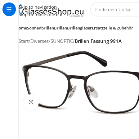
Skip to navigation
Skip to main content
Home
Sonnenbrillen
Brillen
Brillengläser
Ersatzteile & Zubehör
Start
/
Diverses
/
SUNOPTIC
/
Brillen Fassung 991A
Klick zum Vergrößern
KUNDENSERVICE
HELP CENTER
+49 (0) 7353 988 767
service@glassesshop.eu
Kontakt-Formular