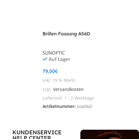
Brillen Fassung A56D
SUNOPTIC
Auf Lager
79,00
€
inkl. 19 % MwSt.
zzgl.
Versandkosten
Lieferzeit:
1 - 2 Werktage
Artikelnummer:
soa56d
KUNDENSERVICE
HELP CENTER