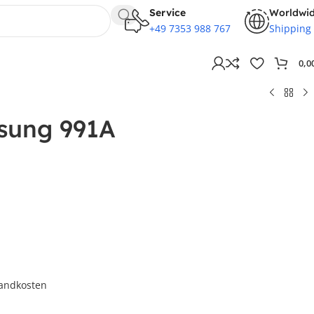
Service
Worldwi
+49 7353 988 767
Shipping
0,0
ssung 991A
andkosten